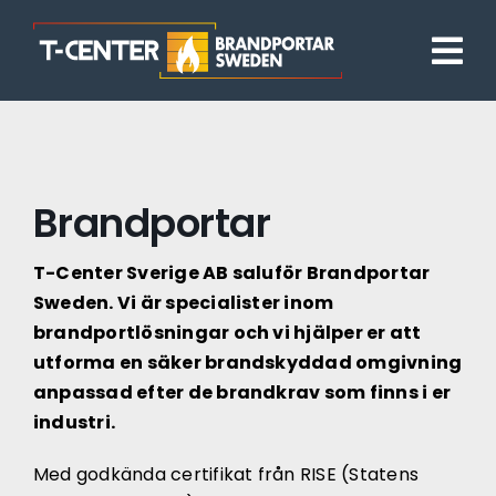
Fortsätt
till
innehållet
Brandportar
T-Center Sverige AB saluför Brandportar
Sweden. Vi är specialister inom
brandportlösningar och vi hjälper er att
utforma en säker brandskyddad omgivning
anpassad efter de brandkrav som finns i er
industri.
Med godkända certifikat från RISE (Statens