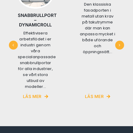
Den klassiska
fasadporten i
SNABBRULLPORT
metall utan krav
–
på takutrymme
DYNAMICROLL
där man kan
Effektivisera
anpassa mycket i
arbetsflödet i er
både uförande
industri genom
och
våra
öppningssätt...
specialanpassade
snabbrullportar
för alla industrier,
se vårt stora
utbud av
modeller...
LÄS MER
LÄS MER