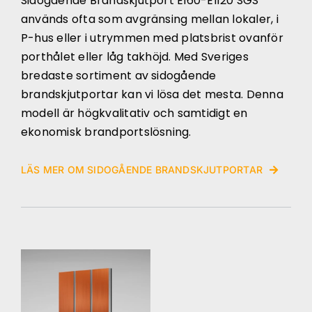
Sidogående Brandskjutport EI60-EI120 SGS
används ofta som avgränsing mellan lokaler, i
P-hus eller i utrymmen med platsbrist ovanför
porthålet eller låg takhöjd. Med Sveriges
bredaste sortiment av sidogående
brandskjutportar kan vi lösa det mesta. Denna
modell är högkvalitativ och samtidigt en
ekonomisk brandportslösning.
LÄS MER OM SIDOGÅENDE BRANDSKJUTPORTAR