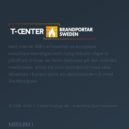
Med mer än 15års erfarenhet av komplexa
industriportlösningar inom tung industri vågar vi
påstå att vi löser de flesta behoven på den svenska
marknaden. Vi har ett stort kontaktnät med olika
tillverkare i Europa samt ett rikstäckande nät med
återförsäljare.
© 2018-2026 T-Center Sverige AB - Industrial Door Solutions
MEDLEM I