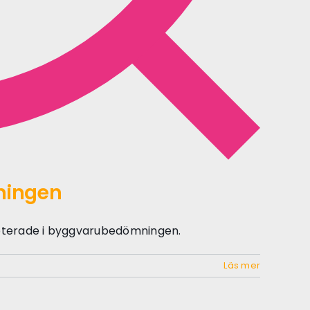
ningen
pterade i byggvarubedömningen.
Läs mer