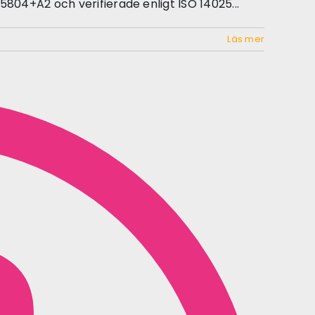
5804+A2 och verifierade enligt ISO 14025...
Läs mer