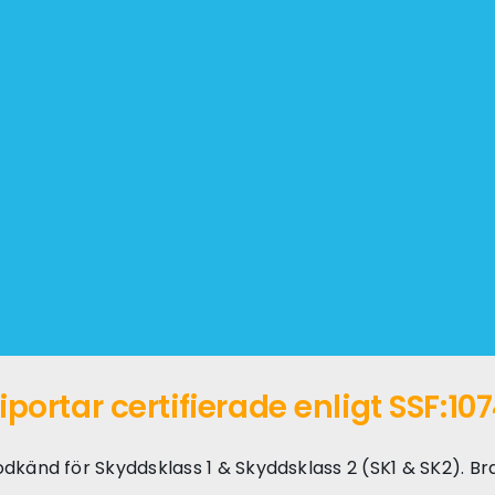
portar certifierade enligt SSF:10
känd för Skyddsklass 1 & Skyddsklass 2 (SK1 & SK2). Bra