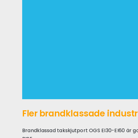
Fler brandklassade industri
Brandklassad takskjutport OGS EI30-EI60 är god