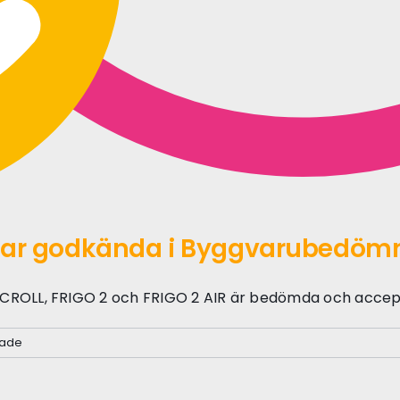
rtar godkända i Byggvarubedöm
ICROLL, FRIGO 2 och FRIGO 2 AIR är bedömda och acce
för
rade
Tre
populära