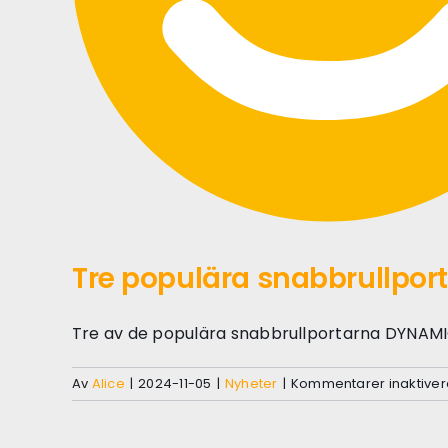
Tre populära snabbrullpo
Tre av de populära snabbrullportarna DYNAM
Av
Alice
|
2024-11-05
|
Nyheter
|
Kommentarer inaktive