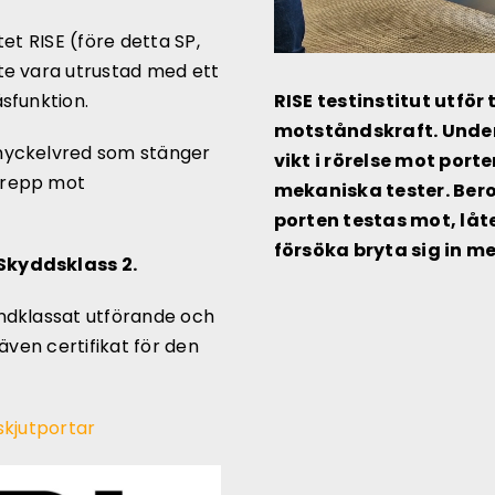
et RISE (före detta SP,
te vara utrustad med ett
RISE testinstitut utför
sfunktion.
motståndskraft. Under
 nyckelvred som stänger
vikt i rörelse mot port
grepp mot
mekaniska tester. Ber
porten testas mot, låt
försöka bryta sig in m
Skyddsklass 2.
andklassat utförande och
även certifikat för den
kjutportar