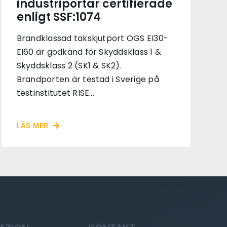
industriportar certifierade
enligt SSF:1074
Brandklassad takskjutport OGS EI30-
EI60 är godkänd för Skyddsklass 1 &
Skyddsklass 2 (SK1 & SK2).
Brandporten är testad i Sverige på
testinstitutet RISE...
LÄS MER