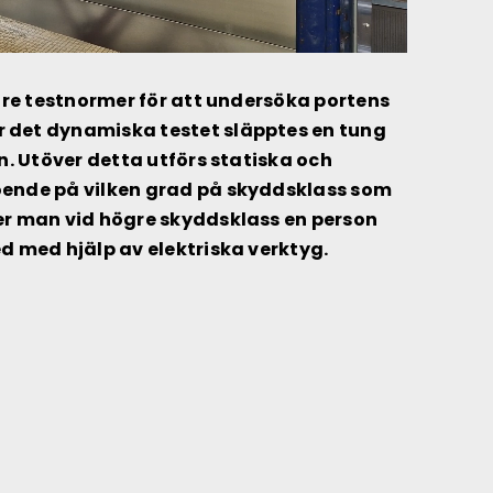
 tre testnormer för att undersöka portens
 det dynamiska testet släpptes en tung
en. Utöver detta utförs statiska och
oende på vilken grad på skyddsklass som
er man vid högre skyddsklass en person
ed med hjälp av elektriska verktyg.