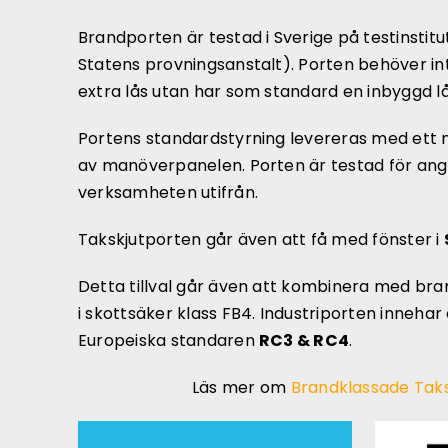
Brandporten är testad i Sverige på testinstitut
Statens provningsanstalt). Porten behöver in
extra lås utan har som standard en inbyggd lå
Portens standardstyrning levereras med ett
av manöverpanelen. Porten är testad för an
verksamheten utifrån.
Takskjutporten går även att få med fönster i
Detta tillval går även att kombinera med br
i skottsäker klass FB4. Industriporten innehar 
Europeiska standaren
RC3 & RC4
.
Läs mer om
Brandklassade Taks