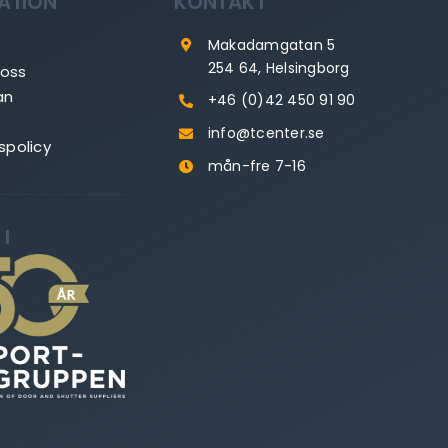
ATION
KONTAKT
Makadamgatan 5
254 64, Helsingborg
 oss
an
+46 (0)42 450 91 90
info@tcenter.se
spolicy
mån-fre 7-16
I