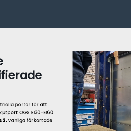
e
ifierade
riella portar för att
kjutport OGS EI30-EI60
 2.
Vanliga förkortade