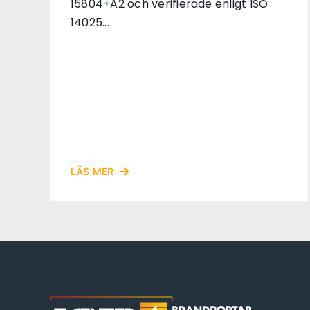
15804+A2 och verifierade enligt ISO
14025...
LÄS MER