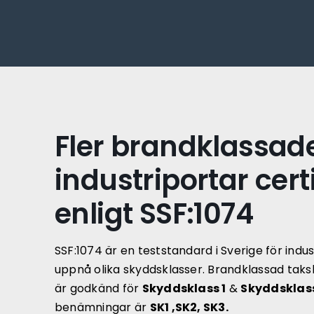
Fortsätt
till
innehållet
Fler brandklassad
industriportar cert
enligt SSF:1074
SSF:1074 är en teststandard i Sverige för indust
uppnå olika skyddsklasser. Brandklassad taks
är godkänd för
Skyddsklass 1
&
Skyddsklass
benämningar är
SK1 ,SK2, SK3.