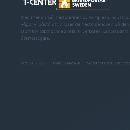
Med mer än 15års erfarenhet av komplexa industripo
vågar vi påstå att vi löser de flesta behoven på de
stort kontaktnät med olika tillverkare i Europa sam
återförsäljare.
© 2018-2026 T-Center Sverige AB - Industrial Door Solution