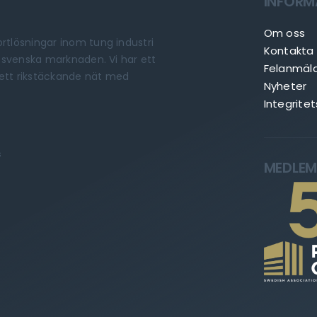
INFORM
Om oss
rtlösningar inom tung industri
Kontakta
n svenska marknaden. Vi har ett
Felanmäl
t ett rikstäckande nät med
Nyheter
Integritet
s
MEDLEM 